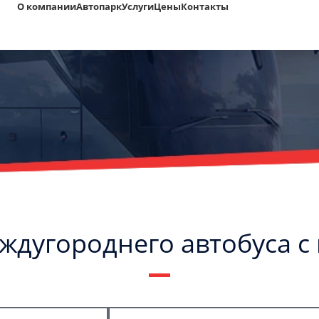
О компании
Автопарк
Услуги
Цены
Контакты
ждугороднего автобуса с