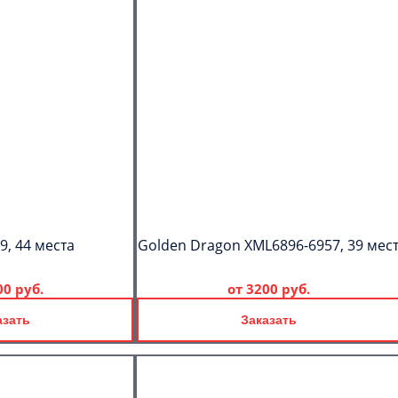
C
Политикой
конфиденциальности
ознакомлен(а), даю согласие на
обработку моих Персональных
данных
9, 44 места
Golden Dragon XML6896-6957, 39 мес
00 руб.
от
3200 руб.
азать
Заказать