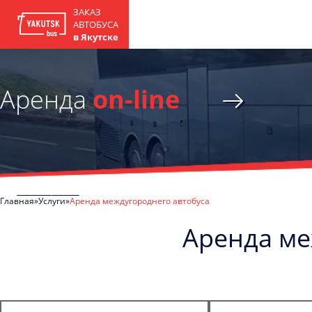
ЗАКАЗ
АВТОБУСА
в Якутске
Аренда
on-line
Главная
Услуги
Аренда междугороднего автобуса
Аренда ме