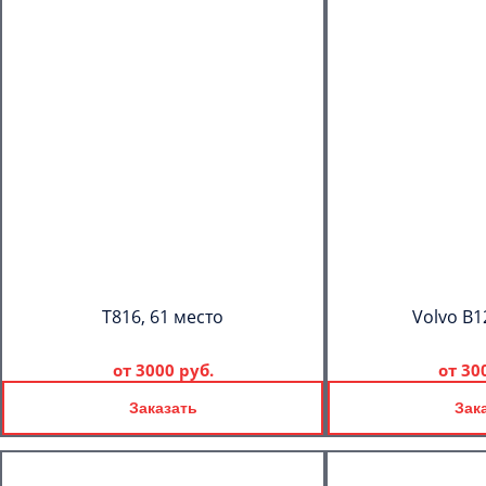
T816, 61 место
Volvo B1
от
3000 руб.
от
30
Заказать
Зак