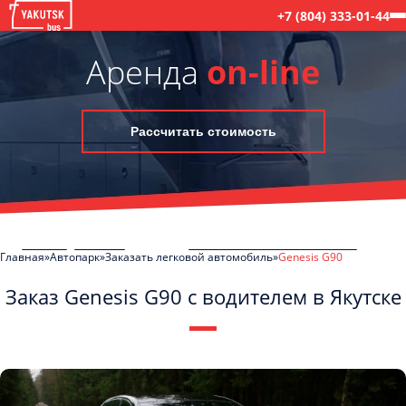
+7 (804) 333-01-44
Аренда
on-line
Рассчитать стоимость
Главная
Автопарк
Заказать легковой автомобиль
Genesis G90
Заказ Genesis G90 с водителем в Якутске
C
Политикой конфиденциальности
ознакомлен(а), даю согласие на
обработку моих Персональных данных